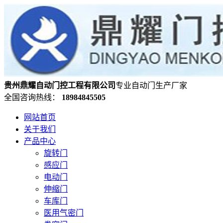
贵州鼎耀自动门控工程有限公司
专业自动门生产厂家
全国咨询热线：
18984845505
网站首页
关于我们
产品中心
旋转门
感应门
电动门
伸缩门
车库门
医用气密门