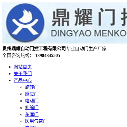
贵州鼎耀自动门控工程有限公司
专业自动门生产厂家
全国咨询热线：
18984845505
网站首页
关于我们
产品中心
旋转门
感应门
电动门
伸缩门
车库门
医用气密门