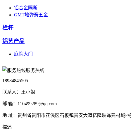
铝合金隔断
GMT地弹簧五金
栏杆
铝艺产品
庭院大门
服务热线
18984845505
联系人：王小姐
邮 箱：110499289@qq.com
地 址：贵州省贵阳市花溪区石板镇贵安大道亿隆装饰建材城F栋1
描述