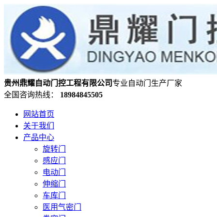
贵州鼎耀自动门控工程有限公司
专业自动门生产厂家
全国咨询热线：
18984845505
网站首页
关于我们
产品中心
旋转门
感应门
电动门
伸缩门
车库门
医用气密门