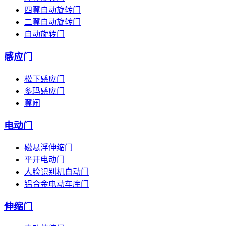
四翼自动旋转门
二翼自动旋转门
自动旋转门
感应门
松下感应门
多玛感应门
翼闸
电动门
磁悬浮伸缩门
平开电动门
人脸识别机自动门
铝合金电动车库门
伸缩门