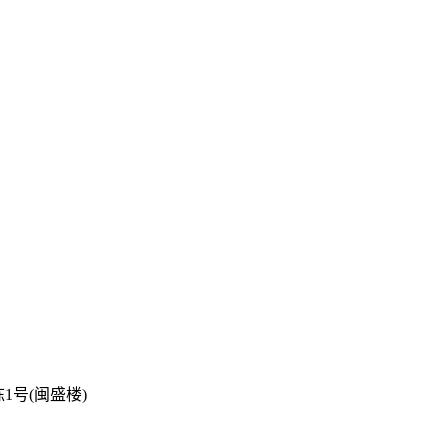
号(闽盛楼)