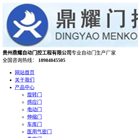
贵州鼎耀自动门控工程有限公司
专业自动门生产厂家
全国咨询热线：
18984845505
网站首页
关于我们
产品中心
旋转门
感应门
电动门
伸缩门
车库门
医用气密门