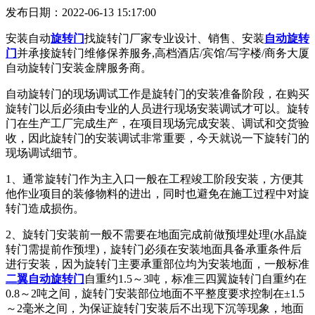
发布日期：2022-06-13 15:17:00
安装自动
旋转门
找旋转门厂家专业设计、销售、安装
自动旋转
门
并承接旋转门维修保养服务,高档酒店/宾馆/写字楼/商务大厦
自动旋转门安装金牌服务商。
自动旋转门的现场调试工作是旋转门的安装准备阶段，在购买
旋转门以后必须由专业的人员进行现场安装调试才可以。旋转
门在生产工厂完成生产，在项目现场完成安装、调试和交货验
收，因此旋转门的安装调试非常重要，今天就说一下旋转门的
现场调试细节。
1、通常旋转门作为主入口一般在工程竣工阶段安装，方便其
他作业项目的装修物料的进出，同时也避免在施工过程中对旋
转门造成损伤。
2、旋转门安装前一般不需要在地面完成前做预埋处理(水晶旋
转门需提前作预埋)，旋转门必须在安装地面具备承重条件后
进行安装，因为旋转门主要承重部位均为安装地面，一般标准
二翼自动旋转门
自重约1.5～3吨，标准三四翼旋转门自重约在
0.8～2吨之间，旋转门安装部位地面不平整度要求控制在±1.5
～2毫米之间，为保证旋转门安装后不出现下沉等现象，地面