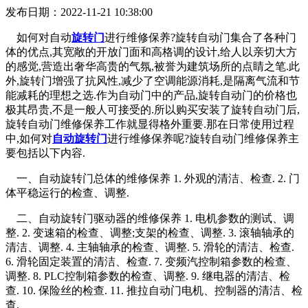
发布日期：2022-11-21 10:38:00
如何对自动
旋转门
进行维修保养?旋转自动门集合了各种门
体的优点,其宽敞的开放门面和高格调的设计,给人以亲切大方
的感觉,营造出奢华高贵的气氛,被誉为建筑场所的点睛之笔.此
外,旋转门增强了抗风性,减少了空调能源消耗,是隔离气流和节
能减耗的理想之选.作为自动门中的产品,旋转自动门的价格也
极其昂贵,不是一般人可接受的.所以购买安装了旋转自动门后,
旋转自动门维修保养工作就显得格外重要.那在日常使用过程
中,如何对
自动旋转门
进行维修保养呢?旋转自动门维修保养主
要包括以下内容.
一、自动旋转门总体的维修保养 1. 外观的清洁、检查. 2. 门
体平稳运行的检查、调整.
二、自动旋转门驱动器的维修保养 1. 电机参数的测试、调
整. 2. 变速箱的检查、调整;支架的检查、调整. 3. 滚轴轴承的
清洁、调整. 4. 主轴轴承的检查、调整. 5. 滑轮的清洁、检查.
6. 滑轮固定装置的清洁、检查. 7. 变频汽控制箱参数的检查、
调整. 8. PLC控制箱参数的检查、调整. 9. 继电器的清洁、检
查. 10. 保险丝的检查. 11. 推拉自动门电机、控制器的清洁、检
查.