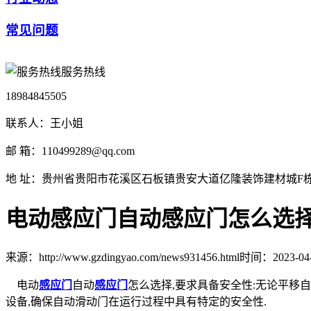
常见问题
服务热线
18984845505
联系人：王小姐
邮 箱：110499289@qq.com
地 址：贵州省贵阳市花溪区石板镇贵安大道亿隆装饰建材城F栋1
电动感应门自动感应门怎么选
来源：http://www.gzdingyao.com/news931456.html
时间：2023-04-1
电动
感应门
自动
感应门
怎么选择,要求具备安全性:无论平移
设备,确保自动滑动门在运行过程中具有特定的安全性.