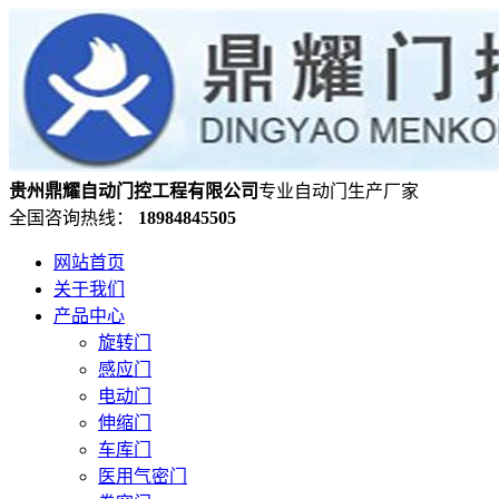
贵州鼎耀自动门控工程有限公司
专业自动门生产厂家
全国咨询热线：
18984845505
网站首页
关于我们
产品中心
旋转门
感应门
电动门
伸缩门
车库门
医用气密门