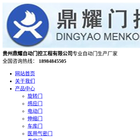
贵州鼎耀自动门控工程有限公司
专业自动门生产厂家
全国咨询热线：
18984845505
网站首页
关于我们
产品中心
旋转门
感应门
电动门
伸缩门
车库门
医用气密门