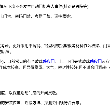
况下均不会发生自动门机夹人事件(特别是医院等);
卡门禁、密码门禁、考勤门禁、遥控器等);
考虑，更好采用不锈钢、铝型材或铝塑板等材料作为横梁、门立
的后果。
外)，目前常见的有全玻璃
感应门
、上、下门夹式玻璃
感应门
及有
作成本较高，但显得稳重、大气，密封性较好;但不适合门洞较
度，以保证活动门扇的开闭灵敏。
的安装位置、连接方法、探测范围须符合要求。